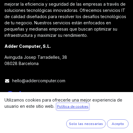
mejorar la eficiencia y seguridad de las empresas a través de
soluciones tecnológicas innovadoras. Ofrecemos servicios IT
de calidad diseñados para resolver los desafíos tecnológicos
de tu negocio. Nuestros servicios están enfocados en
pequeñas y medianas empresas que buscan optimizar su
infraestructura y maximizar su rendimiento.
Adder Computer, S.L.
Avinguda Josep Tarradelles, 38
08028 Barcelona
hello@addercomputer.com
Utilizamos cookies para ofrecerle una mejor experiencia de
usuario en este sitio web.
Política de cookies
Copyright © Adder Computer, S.L.
Español
Solo las necesarias
Acepto
Con tecnología de
- Una asombrosa
CRM Open Source